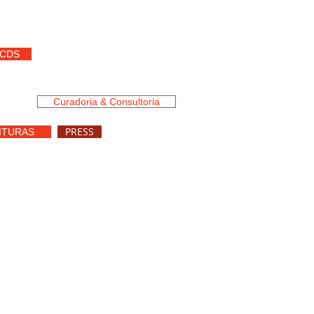
 CDS
Curadoria & Consultoria
PRESS
ITURAS
ores