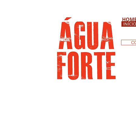
HOM
INÍCI
C