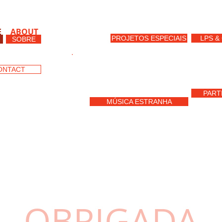
E
ABOUT
O
PROJETOS ESPECIAIS
LPS &
SOBRE
ONTACT
PART
MÚSICA ESTRANHA
sc
OBRIGADA